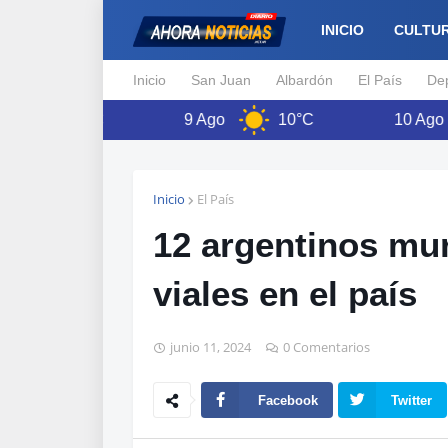
INICIO
CULTU
Inicio
San Juan
Albardón
El País
De
11°C
9 Ago
10°C
10 Ago
Inicio
El País
12 argentinos mur
viales en el país
junio 11, 2024
0 Comentarios
Facebook
Twitter