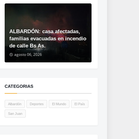
ALBARDÓN: casa afectadas,
familias evacuadas en incendio
de calle Bs As.
agosto 06, 2026
CATEGORIAS
Albardón
Deportes
El Mundo
El País
San Juan