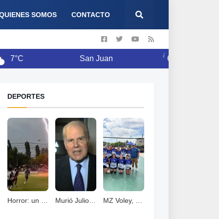
QUIENES SOMOS
CONTACTO
C
San Juan
6 Ago
12°C
DEPORTES
Horror: un jugador murió fulminado por un rayos .
Murió Julio Ricardo, histórico periodista deportivo
MZ Voley, esta cerrando un año con grandes logros