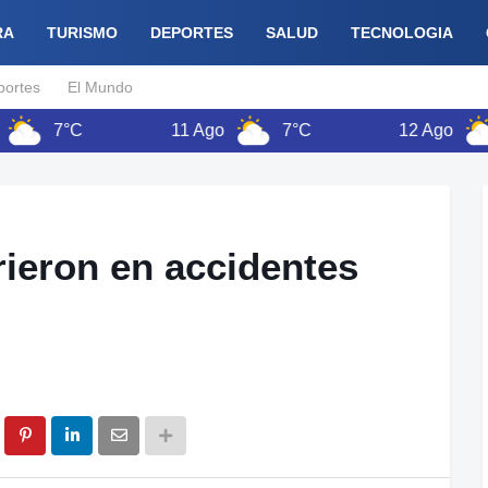
RA
TURISMO
DEPORTES
SALUD
TECNOLOGIA
portes
El Mundo
7°C
11 Ago
7°C
12 Ago
7°
ieron en accidentes