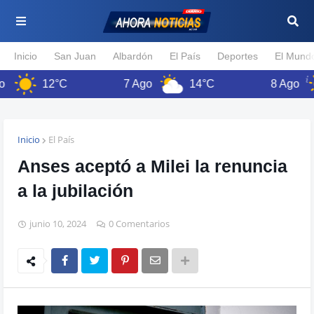
Inicio
San Juan
Albardón
El País
Deportes
El Mund
12°C
7 Ago
14°C
8 Ago
Inicio
El País
Anses aceptó a Milei la renuncia
a la jubilación
junio 10, 2024
0 Comentarios