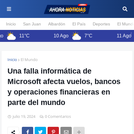
Inicio
San Juan
Albardón
El País
Deportes
El Mund
11°C
10 Ago
7°C
11 Ago
Inicio
El Mundo
Una falla informática de
Microsoft afecta vuelos, bancos
y operaciones financieras en
parte del mundo
julio 19, 2024
0 Comentarios