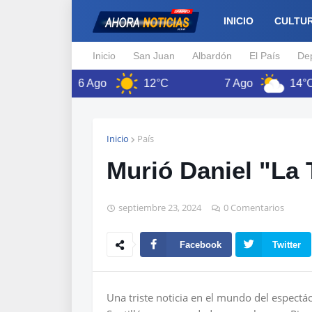
INICIO
CULTU
Inicio
San Juan
Albardón
El País
De
6 Ago
12°C
7 Ago
14°C
Inicio
País
Murió Daniel "La 
septiembre 23, 2024
0 Comentarios
Facebook
Twitter
Una triste noticia en el mundo del espectácu