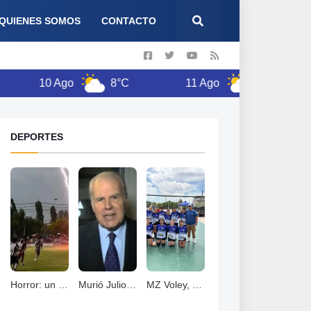
QUIENES SOMOS
CONTACTO
10 Ago
8°C
11 Ago
9°C
12
DEPORTES
Horror: un jugador murió fulminado por un rayos .
Murió Julio Ricardo, histórico periodista deportivo
MZ Voley, esta cerrando un año con grandes logros