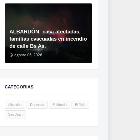
ALBARDÓN: casa afectadas,
familias evacuadas en incendio
de calle Bs As.
agosto 06, 2026
CATEGORIAS
Albardón
Deportes
El Mundo
El País
San Juan