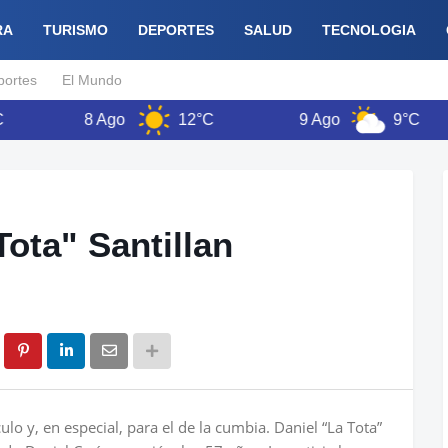
RA
TURISMO
DEPORTES
SALUD
TECNOLOGIA
portes
El Mundo
8 Ago
12°C
9 Ago
9°C
Tota" Santillan
lo y, en especial, para el de la cumbia. Daniel “La Tota”