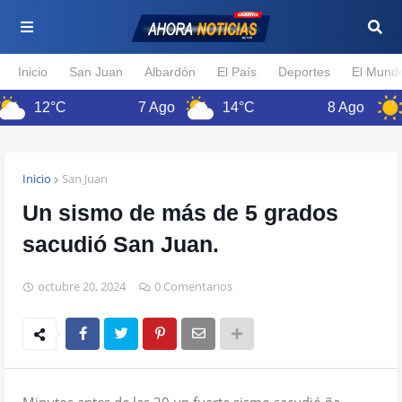
Inicio
San Juan
Albardón
El País
Deportes
El Mund
12°C
7 Ago
14°C
8 Ago
11
Inicio
San Juan
Un sismo de más de 5 grados
sacudió San Juan.
octubre 20, 2024
0 Comentarios