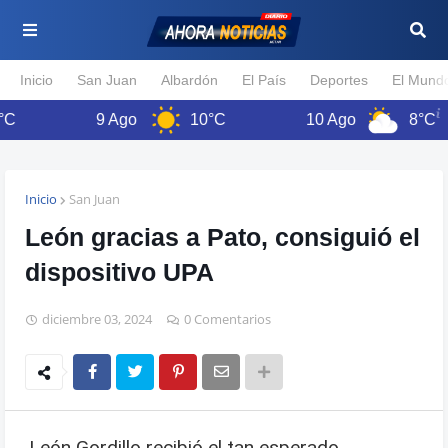
Inicio
San Juan
Albardón
El País
Deportes
El Mund
9 Ago
10°C
10 Ago
8°C
Inicio
San Juan
León gracias a Pato, consiguió el
dispositivo UPA
diciembre 03, 2024
0 Comentarios
León Gordillo recibió el tan esperado