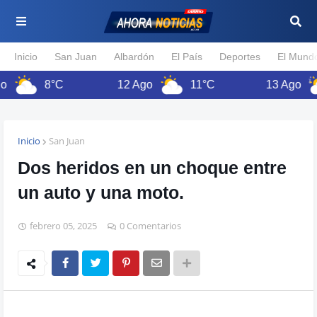
Inicio
San Juan
Albardón
El País
Deportes
El Mund
8°C
12 Ago
11°C
13 Ago
Inicio
San Juan
Dos heridos en un choque entre
un auto y una moto.
febrero 05, 2025
0 Comentarios