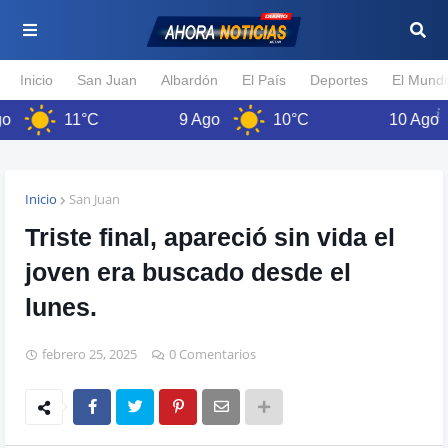
Inicio
San Juan
Albardón
El País
Deportes
El Mund
11°C
9 Ago
10°C
10 Ago
Inicio
San Juan
Triste final, apareció sin vida el
joven era buscado desde el
lunes.
febrero 25, 2025
0 Comentarios