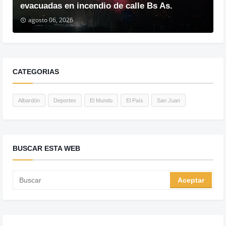
evacuadas en incendio de calle Bs As.
agosto 06, 2026
CATEGORIAS
Albardón
Deportes
El Mundo
El País
San Juan
BUSCAR ESTA WEB