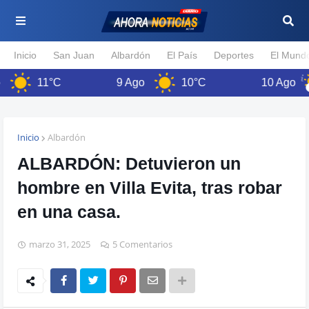
Inicio
San Juan
Albardón
El País
Deportes
El Mund
11°C
9 Ago
10°C
10 Ago
Inicio
Albardón
ALBARDÓN: Detuvieron un
hombre en Villa Evita, tras robar
en una casa.
marzo 31, 2025
5 Comentarios