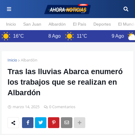
Inicio
San Juan
Albardón
El País
Deportes
El Mund
16°C
8 Ago
11°C
9 Ago
11
Inicio
Albardón
Tras las lluvias Abarca enumeró
los trabajos que se realizan en
Albardón
marzo 14, 2025
0 Comentarios