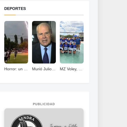
DEPORTES
Horror: un jugador murió fulminado por un rayos .
Murió Julio Ricardo, histórico periodista deportivo
MZ Voley, esta cerrando un año con grandes logros
PUBLICIDAD