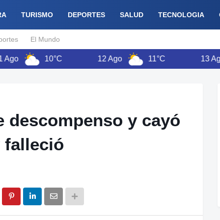
RA
TURISMO
DEPORTES
SALUD
TECNOLOGIA
portes
El Mundo
10°C
12 Ago
11°C
13 Ago
e descompenso y cayó
falleció