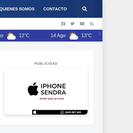
QUIENES SOMOS
CONTACTO
12°C
14 Ago
13°C
15 Ago
12
PUBLICIDAD