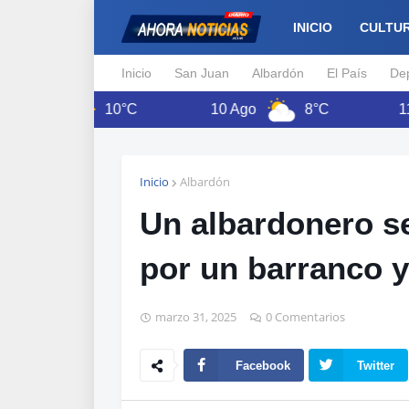
INICIO
CULTU
Inicio
San Juan
Albardón
El País
De
o
10°C
10 Ago
8°C
11 Ago
Inicio
Albardón
Un albardonero s
por un barranco y 
marzo 31, 2025
0 Comentarios
Facebook
Twitter