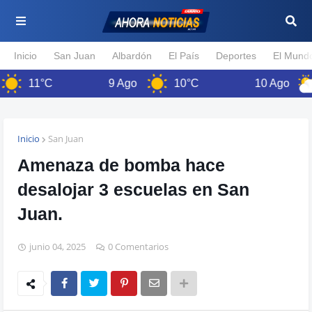
Inicio
San Juan
Albardón
El País
Deportes
El Mund
11°C
9 Ago
10°C
10 Ago
8
Inicio
San Juan
Amenaza de bomba hace
desalojar 3 escuelas en San
Juan.
junio 04, 2025
0 Comentarios