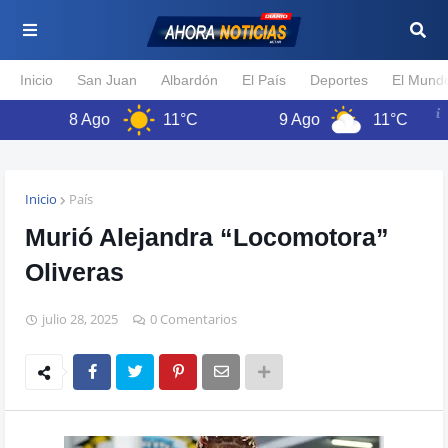
Inicio
San Juan
Albardón
El País
Deportes
El Mund
8 Ago
11°C
9 Ago
11°C
Inicio
País
Murió Alejandra “Locomotora”
Oliveras
julio 28, 2025
0 Comentarios