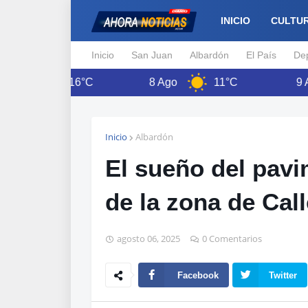
INICIO
CULTU
Inicio
San Juan
Albardón
El País
De
16°C
8 Ago
11°C
9 Ago
Inicio
Albardón
El sueño del pavi
de la zona de Cal
agosto 06, 2025
0 Comentarios
Facebook
Twitter