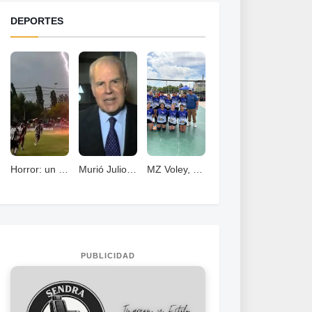
DEPORTES
Horror: un jugador murió fulminado por un rayos .
Murió Julio Ricardo, histórico periodista deportivo
MZ Voley, esta cerrando un año con grandes logros
PUBLICIDAD