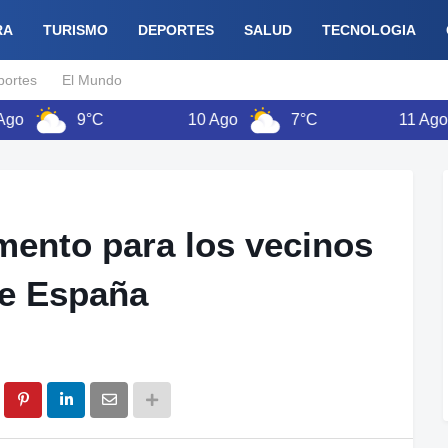
RA
TURISMO
DEPORTES
SALUD
TECNOLOGIA
portes
El Mundo
9°C
10 Ago
7°C
11 Ago
mento para los vecinos
le España