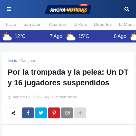
Inicio
San Juan
Albardón
El País
Deportes
El Mund
12°C
7 Ago
15°C
8 Ago
1
Inicio
San Juan
Por la trompada y la pelea: Un DT
y 16 jugadores suspendidos
agosto 05, 2025
0 Comentarios