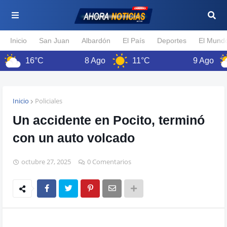
Inicio
San Juan
Albardón
El País
Deportes
El Mund
16°C
8 Ago
11°C
9 Ago
Inicio
Policiales
Un accidente en Pocito, terminó
con un auto volcado
octubre 27, 2025
0 Comentarios