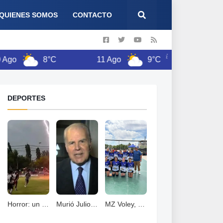
QUIENES SOMOS
CONTACTO
8°C
11 Ago
9°C
12 Ago
DEPORTES
Horror: un jugador murió fulminado por un rayos .
Murió Julio Ricardo, histórico periodista deportivo
MZ Voley, esta cerrando un año con grandes logros