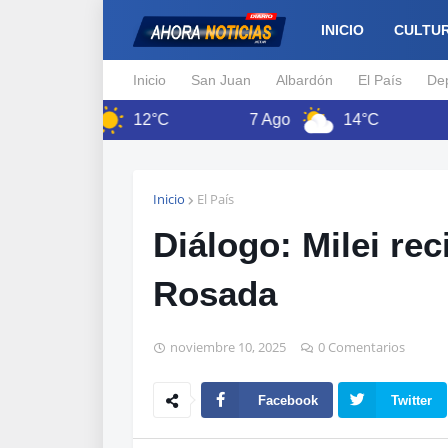
INICIO
CULTU
Inicio
San Juan
Albardón
El País
De
6 Ago
12°C
7 Ago
14°C
8 Ag
Inicio
El País
Diálogo: Milei re
Rosada
noviembre 10, 2025
0 Comentarios
Facebook
Twitter