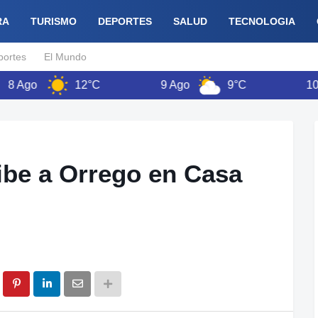
RA
TURISMO
DEPORTES
SALUD
TECNOLOGIA
portes
El Mundo
o
12°C
9 Ago
9°C
10 Ago
cibe a Orrego en Casa