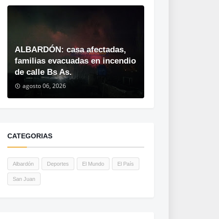
ALBARDÓN: casa afectadas,
familias evacuadas en incendio
de calle Bs As.
agosto 06, 2026
CATEGORIAS
Albardón
Deportes
El Mundo
El País
San Juan