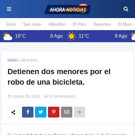
Inicio
San Juan
Albardón
El País
Deportes
El Mund
16°C
8 Ago
11°C
9 Ago
Inicio
Albardón.
Detienen dos menores por el
robo de una bicicleta.
marzo 05, 2026
0 Comentarios