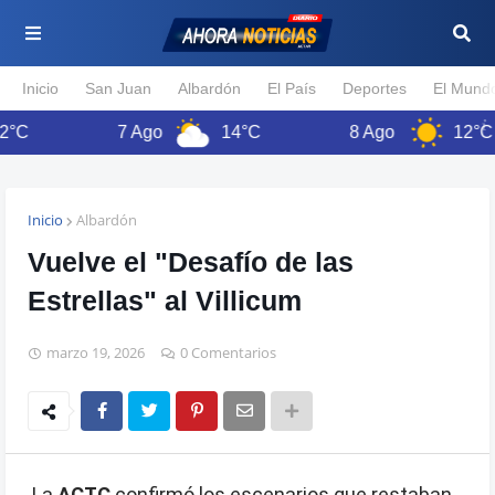
Inicio
San Juan
Albardón
El País
Deportes
El Mund
7 Ago
14°C
8 Ago
12°C
Inicio
Albardón
Vuelve el "Desafío de las
Estrellas" al Villicum
marzo 19, 2026
0 Comentarios
La
ACTC
confirmó los escenarios que restaban