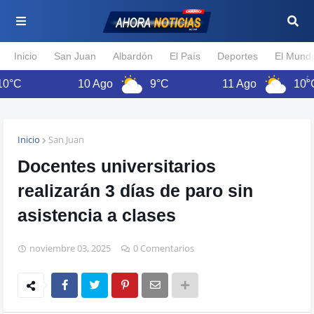
Inicio
San Juan
Albardón
El País
Deportes
El Mund
10 Ago
9°C
11 Ago
10°C
Inicio
San Juan
Docentes universitarios
realizarán 3 días de paro sin
asistencia a clases
noviembre 03, 2025
0 Comentarios